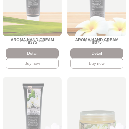
AROMA HAND CREAM
AROMA HAND CREAM
Traditional Thai
Pluemeria Love
฿375
฿375
Detail
Detail
Buy now
Buy now