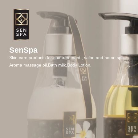
TH
EN
SenSpa
Skin care products for spa treatment , salon and home spa.
Aroma massage oil,Bath milk,Body Lotion,