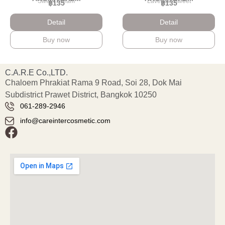
Sweet Dream
Lavender sweet
฿135
฿135
Detail
Detail
Buy now
Buy now
C.A.R.E Co.,LTD.
Chaloem Phrakiat Rama 9 Road, Soi 28, Dok Mai
Subdistrict Prawet District, Bangkok 10250
061-289-2946
info@careintercosmetic.com