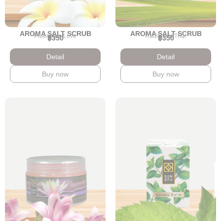
AROMA SALT SCRUB
AROMA SALT SCRUB
Pluemeria Love
Traditional Thai
฿350
฿350
Detail
Detail
Buy now
Buy now