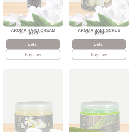
AROMA HAND CREAM
AROMA SALT SCRUB
Queen of Jasmine
Queen of Jasmine
฿375
฿350
Detail
Detail
Buy now
Buy now