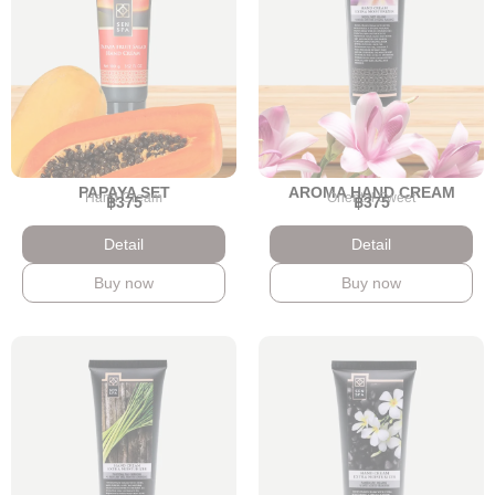
PAPAYA SET
AROMA HAND CREAM
Hand Cream
Oriental Sweet
฿375
฿375
Detail
Detail
Buy now
Buy now