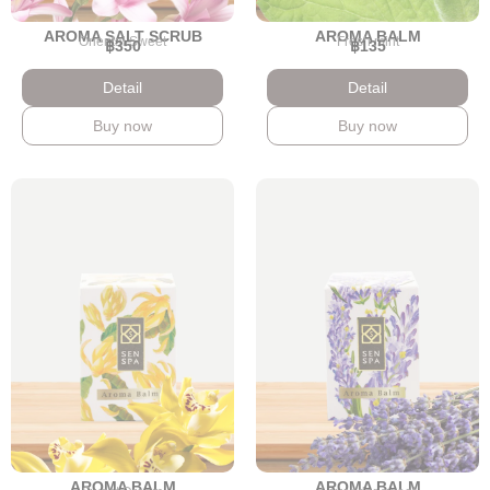
AROMA SALT SCRUB
AROMA BALM
Oriental Sweet
Fresh mint
฿350
฿135
Detail
Detail
Buy now
Buy now
AROMA BALM
AROMA BALM