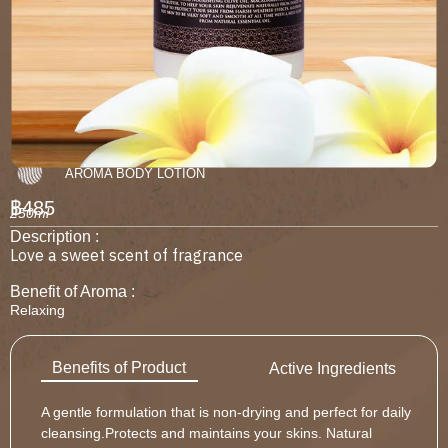
AROMA BODY LOTION
฿485
250ml
Description :
Love a sweet scent of fragrance
Benefit of Aroma :
Relaxing
Benefits of Product
Active Ingredients
A gentle formulation that is non-drying and perfect for daily
cleansing.Protects and maintains your skins. Natural