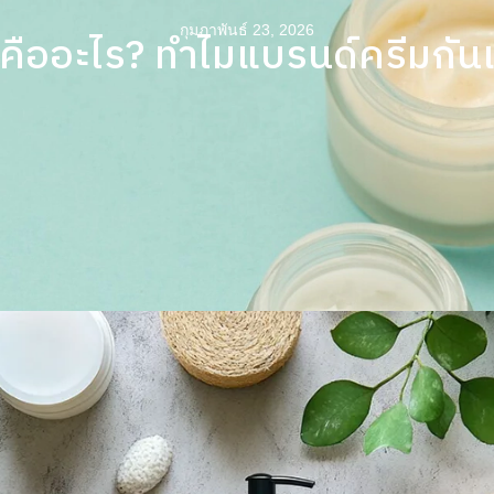
กุมภาพันธ์ 23, 2026
ข่าวสารและบทคว
ืออะไร? ทำไมแบรนด์ครีมกันแดด